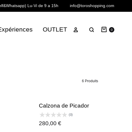
Telf&Whatsapp)
Lu-Vi de 9 a 15h
info@toroshopping.com
Panier
Se connecter
Expériences
OUTLET
Chercher
0
6 Produits
Calzona de Picador
(0)
280,00
€