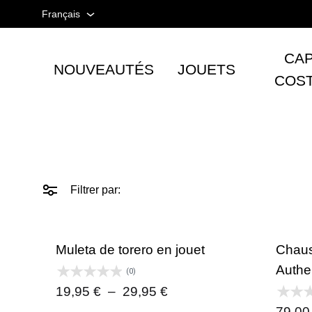
Français
Français
CAP
NOUVEAUTÉS
JOUETS
Espagnol
Tienda
COS
taurina
Anglais
-
Accesorios
taurinos
y
Filtrer par:
moda
-
TOROSHOPPING
Muleta de torero en jouet
Chaus
Authe
(0)
Plage
19,95
€
–
29,95
€
de
79,0