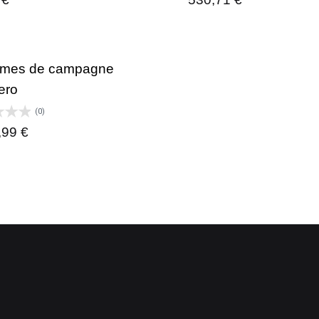
umes de campagne
ero
(0)
,99
€