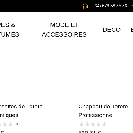
+(34) 679 58 35 36 (
ES &
MODE ET
DECO
TUMES
ACCESSOIRES
settes de Torero
Chapeau de Torero
ntiques
Professionnel
(0)
(0)
0
€
530,71
€