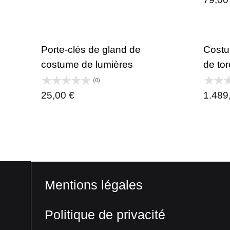
prix :
19,95 €
à
Porte-clés de gland de
Cost
29,95 €
costume de lumières
de tor
(0)
25,00
€
1.489
Mentions légales
Politique de privacité