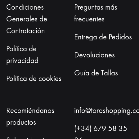
Condiciones
Preguntas más
eleg
en
Generales de
frecuentes
la
Contratación
pág
Entrega de Pedidos
de
Política de
prod
Devoluciones
privacidad
Guía de Tallas
Política de cookies
Recomiéndanos
info@toroshopping.c
productos
(+34) 679 58 35