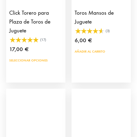
Click Torero para
Toros Mansos de
Plaza de Toros de
Juguete
Juguete
(3)
6,00
€
(17)
17,00
€
AÑADIR AL CARRITO
Este
SELECCIONAR OPCIONES
producto
tiene
múltiples
variantes.
Las
opciones
se
pueden