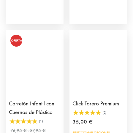
OFERTA
Carretón Infantil con
Click Torero Premium
Cuernos de Plástico
(2)
35,00
€
(1)
Rango
76,95
€
-
87,95
€
Este
SELECCIONAR OPCIONES