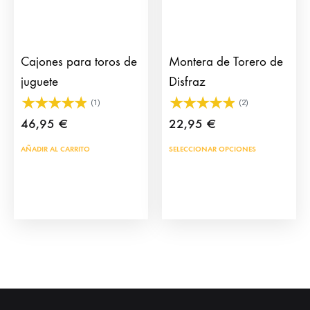
elegir
en
la
página
Cajones para toros de
Montera de Torero de
de
juguete
Disfraz
producto
(1)
(2)
46,95
€
22,95
€
Este
AÑADIR AL CARRITO
SELECCIONAR OPCIONES
prod
tien
múlt
vari
Las
opci
se
pue