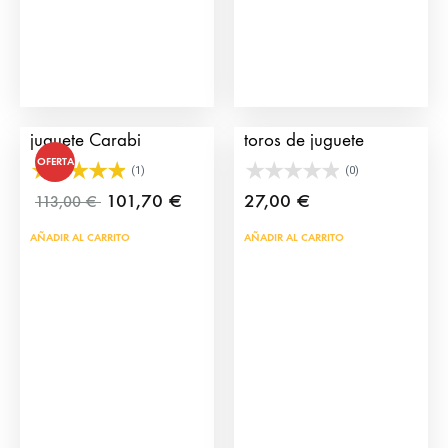
Plaza de toros de
Cadafal Encierro para
juguete Carabi
toros de juguete
OFERTA
(1)
(0)
101,70
€
27,00
€
113,00
€
AÑADIR AL CARRITO
AÑADIR AL CARRITO