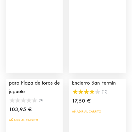
62,95
Las
opci
se
pue
eleg
en
la
pág
de
Grada Acceso público
Click Corredor
prod
para Plaza de toros de
Encierro San Fermin
juguete
(10)
17,50
€
(0)
103,95
€
AÑADIR AL CARRITO
AÑADIR AL CARRITO