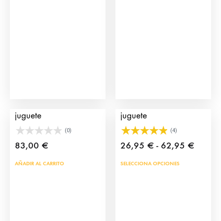
Cajón de Toros de
Capote de torero de
juguete
juguete
(0)
(4)
Rango
83,00
€
26,95
€
-
62,95
€
de
Este
AÑADIR AL CARRITO
SELECCIONA OPCIONES
precios
prod
desde
tien
26,95
múlt
hasta
vari