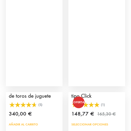
Pack camión y corrales
Cuadrilla de Toreros
de toros de juguete
tipo Click
OFERTA
(5)
(1)
340,00
€
148,77
€
165,30
€
AÑADIR AL CARRITO
SELECCIONAR OPCIONES