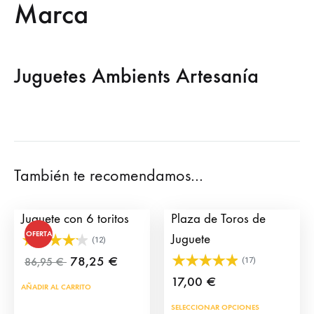
Marca
Juguetes Ambients Artesanía
También te recomendamos…
Plaza de Toros de
Click Torero para
Juguete con 6 toritos
Plaza de Toros de
OFERTA
Juguete
(12)
78,25
€
86,95
€
(17)
17,00
€
AÑADIR AL CARRITO
Este
SELECCIONAR OPCIONES