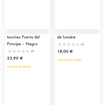
choi
être
sur
choisies
la
sur
pag
la
du
page
Boucles d’oreille
Boucles d’oreille Habit
prod
du
taurines Puerta del
de lumière
produit
Principe – Negro
(0)
18,00
€
(0)
23,90
€
AJOUTER AU PANIER
AJOUTER AU PANIER