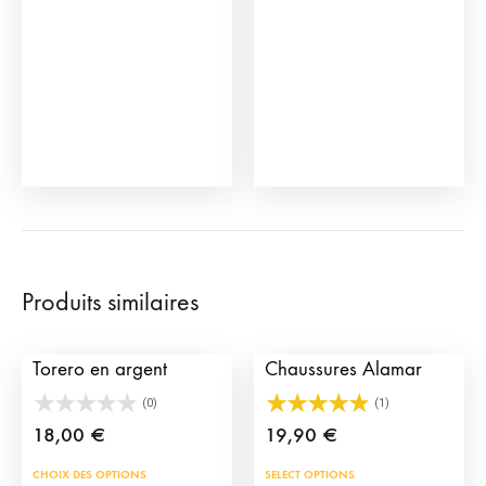
Produits similaires
Bracelet Montera de
Ornements pour
Torero en argent
Chaussures Alamar
(0)
(1)
18,00
€
19,90
€
Ce
CHOIX DES OPTIONS
SELECT OPTIONS