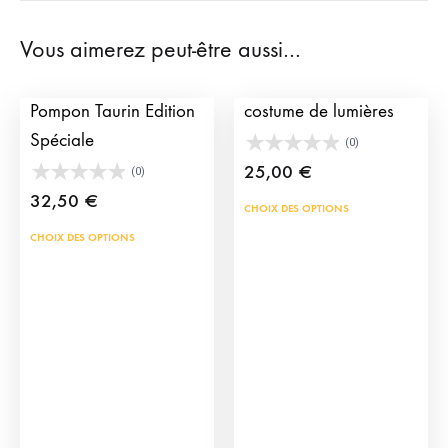
Vous aimerez peut-être aussi…
Boucles d’oreille
Porte-clés de gland de
Pompon Taurin Edition
costume de lumières
Spéciale
(0)
25,00
€
(0)
32,50
€
Ce
CHOIX DES OPTIONS
prod
Ce
CHOIX DES OPTIONS
a
produit
plus
a
vari
plusieurs
Les
variations.
opti
Les
peu
options
être
peuvent