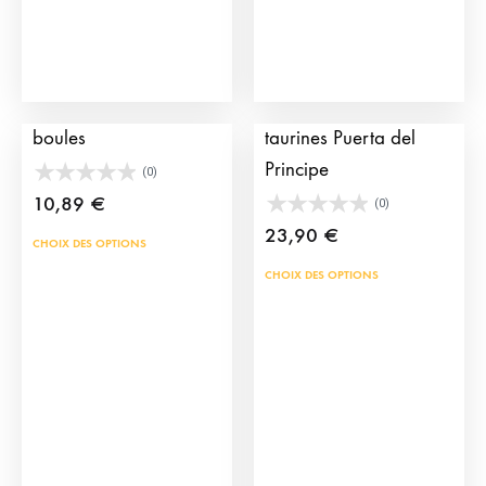
la
pag
du
prod
Bullfighting bracelet 3
Boucles d’oreille
boules
taurines Puerta del
Principe
(0)
10,89
€
(0)
23,90
€
Ce
CHOIX DES OPTIONS
produit
Ce
CHOIX DES OPTIONS
a
prod
plusieurs
a
variations.
plus
Les
vari
options
Les
peuvent
opti