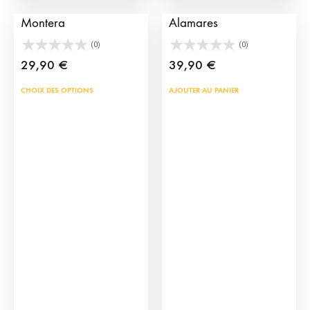
Bracelet My Lola
Bracelet en argent
produit
prod
Montera
Alamares
(0)
(0)
29,90
€
39,90
€
Ce
CHOIX DES OPTIONS
AJOUTER AU PANIER
produit
a
plusieurs
variations.
Les
options
peuvent
être
choisies
sur
la