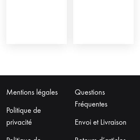
être
peu
choisies
être
sur
choi
la
sur
page
la
du
pag
produit
du
prod
Mentions légales
Questions
Fréquentes
Politique de
privacité
Envoi et Livraison