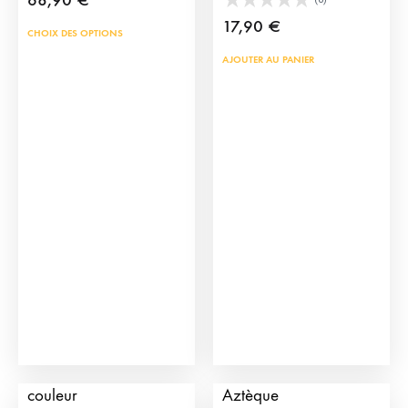
17,90
€
Ce
CHOIX DES OPTIONS
produit
AJOUTER AU PANIER
a
plusieurs
variations.
Les
options
peuvent
être
choisies
sur
la
page
du
Épaulettes Alamar de
Pendentif Mi Toro
produit
couleur
Aztèque