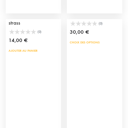
page
du
Boucles d’oreilles à
Collier d’ambre coloré
produit
strass
(0)
30,00
€
(0)
14,00
€
Ce
CHOIX DES OPTIONS
prod
AJOUTER AU PANIER
a
plus
vari
Les
opti
peu
être
choi
sur