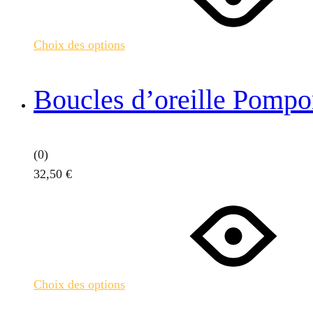
plusieurs
variations.
Choix des options
Les
options
peuvent
Boucles d’oreille Pompo
être
choisies
sur
(0)
la
32,50
€
page
Ce
du
produit
produit
a
plusieurs
variations.
Choix des options
Les
options