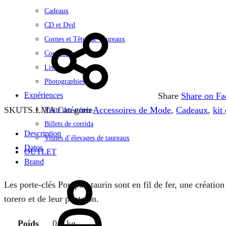
Cadeaux
CD et Dvd
Cornes et Têtes de Taureaux
Coussins
Livres
Photographies
Expériences
Share
Share on F
SKU
TS.LMA
Catégorie
Accessoires de Mode
,
Cadeaux
,
kit
Visite des arènes
Billets de corrida
Description
Visites d’élevages de taureaux
Datos
OUTLET
Brand
Se
Les porte-clés Pompon taurin sont en fil de fer, une créatio
connecter
torero et de leur pantalon.
Poids
0,1 kg