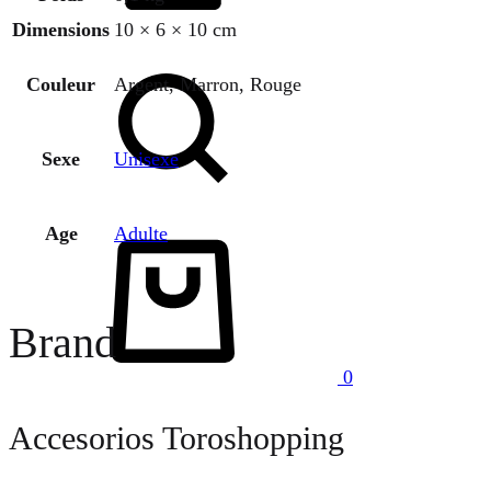
Dimensions
10 × 6 × 10 cm
Chercher
Couleur
Argent, Marron, Rouge
Sexe
Unisexe
Panier
Age
Adulte
Brand
0
Accesorios Toroshopping