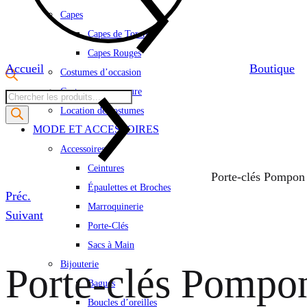
Capes
Capes de Torero
Capes Rouges
Accueil
Boutique
Costumes d’occasion
Costumes sur mesure
Recherche
Location de costumes
de
MODE ET ACCESSOIRES
produits
Accessoires
Ceintures
Porte-clés Pompon 
Épaulettes et Broches
Product
Préc.
Marroquinerie
navigation
Suivant
Porte-Clés
Sacs à Main
Bijouterie
Porte-clés Pompon
Bagues
Boucles d’oreilles