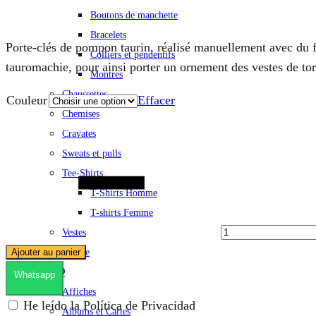
Boutons de manchette
Bracelets
Porte-clés de pompon taurin, réalisé manuellement avec du fi
Colliers et pendentifs
tauromachie, pour ainsi porter un ornement des vestes de tore
Montres
Chaussettes
Couleur
Effacer
Chemises
Cravates
Quantité
Sweats et pulls
Tee-Shirts
T-Shirts Homme
T-shirts Femme
Vestes
Textile
Ajouter au panier
DECO
Whatsapp
Affiches
He leído la Política de Privacidad
Albums et Cartes