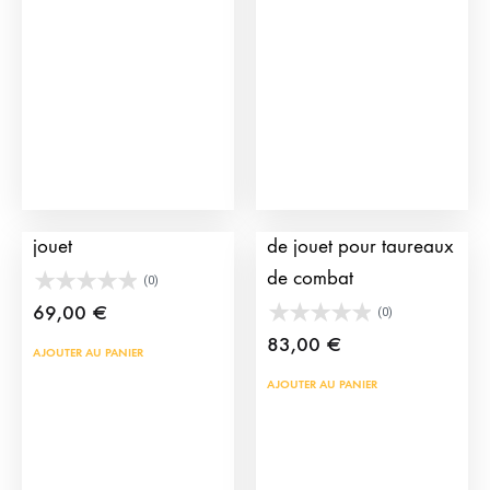
options
peuvent
être
choisies
sur
la
page
Mini Arène taurine en
Caisses de transport
du
jouet
de jouet pour taureaux
produit
de combat
(0)
69,00
€
(0)
83,00
€
AJOUTER AU PANIER
AJOUTER AU PANIER