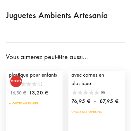
Juguetes Ambients Artesanía
Vous aimerez peut-être aussi…
Cornes de taureau en
Chariot pour enfants
plastique pour enfants
avec cornes en
OFERTA
plastique
(0)
13,20
€
16,50
€
(0)
Plage
76,95
€
–
87,95
€
AJOUTER AU PANIER
de
Ce
CHOIX DES OPTIONS
prix :
prod
76,9
a