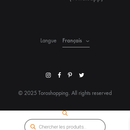
Espagnol
Anglais
Français
Langue
Menu
Menu
Menu
Menu
Item
Item
Item
Item
© 2025 Toroshopping. All rights reserved
Recherche
de