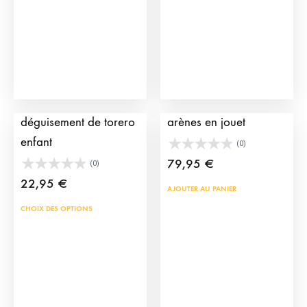
Chapeau de
Gradin « Public » pour
déguisement de torero
arènes en jouet
enfant
(0)
79,95
€
(0)
22,95
€
AJOUTER AU PANIER
Ce
CHOIX DES OPTIONS
produit
a
plusieurs
variations.
Les