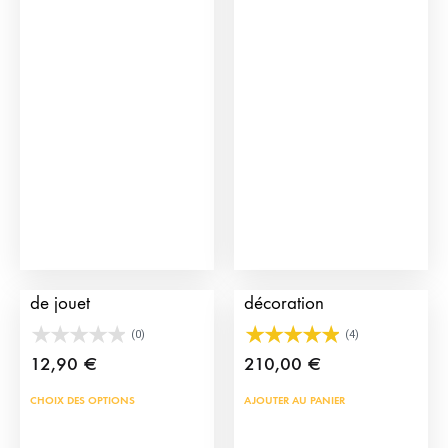
à
plus
87,9
vari
Les
opti
peu
être
choi
sur
la
pag
Banderillas de torero
Cornes de taureaux de
du
de jouet
décoration
prod
(0)
(4)
12,90
€
210,00
€
Ce
CHOIX DES OPTIONS
AJOUTER AU PANIER
produit