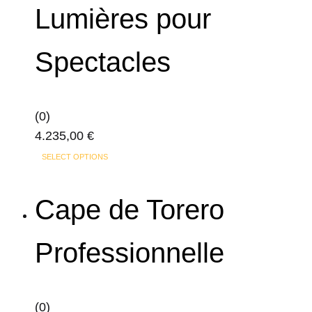
Lumières pour
Spectacles
(0)
4.235,00
€
Ce
SELECT OPTIONS
produit
a
Cape de Torero
plusieurs
variations.
Professionnelle
Les
options
peuvent
(0)
être