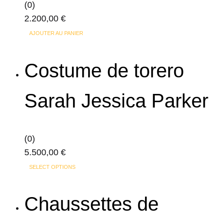
(0)
2.200,00
€
AJOUTER AU PANIER
Costume de torero
Sarah Jessica Parker
(0)
5.500,00
€
Ce
SELECT OPTIONS
produit
a
Chaussettes de
plusieurs