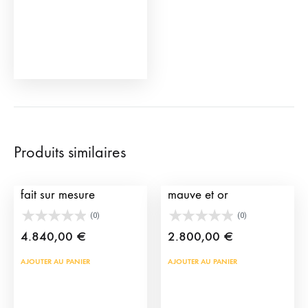
choisies
sur
la
page
du
produit
Produits similaires
Costume de Lumière
Habit de lumières
fait sur mesure
mauve et or
(0)
(0)
4.840,00
€
2.800,00
€
AJOUTER AU PANIER
AJOUTER AU PANIER