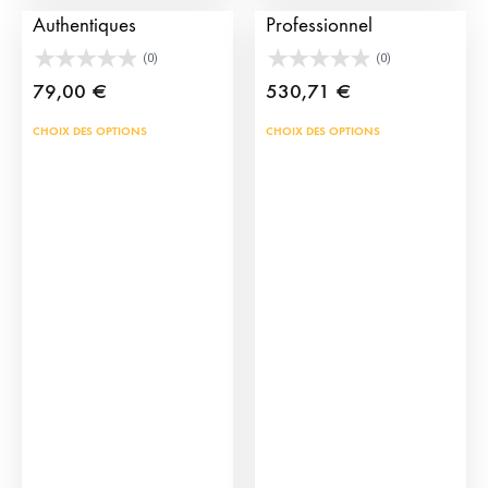
Authentiques
Professionnel
(0)
(0)
79,00
€
530,71
€
Ce
Ce
CHOIX DES OPTIONS
CHOIX DES OPTIONS
produit
prod
a
a
plusieurs
plus
variations.
vari
Les
Les
options
opti
peuvent
peu
être
être
choisies
choi
sur
sur
la
la