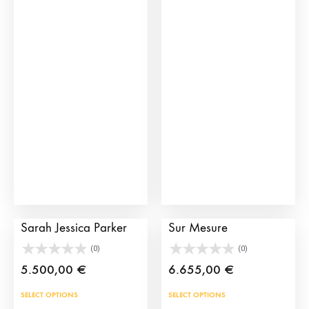
Costume de torero
Costume de Lumières
Sarah Jessica Parker
Sur Mesure
(0)
(0)
5.500,00
€
6.655,00
€
Ce
Ce
SELECT OPTIONS
SELECT OPTIONS