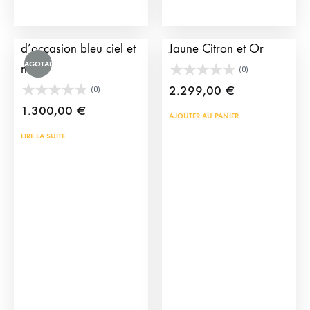
page
pag
du
du
Costume de Torero
Costume de Torero
produit
prod
d’occasion bleu ciel et
Jaune Citron et Or
AGOTADO
noir
(0)
2.299,00
€
(0)
1.300,00
€
AJOUTER AU PANIER
LIRE LA SUITE