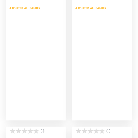
AJOUTER AU PANIER
AJOUTER AU PANIER
Chaussures de torero
Calzona de Picador
(0)
(0)