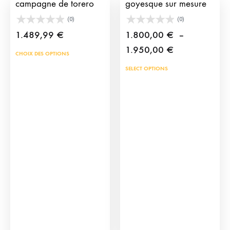
campagne de torero
goyesque sur mesure
(0)
(0)
1.489,99
€
1.800,00
€
–
Plage
1.950,00
€
Ce
CHOIX DES OPTIONS
de
produit
Ce
SELECT OPTIONS
prix :
a
prod
1.800,00 €
plusieurs
a
à
variations.
plus
1.950,00 €
Les
vari
options
Les
peuvent
opti
être
peu
choisies
être
sur
choi
la
sur
page
la