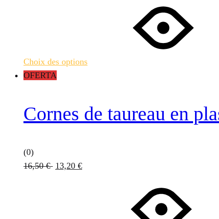
produit
prix :
a
156,95 €
plusieurs
à
variations.
168,95 €
Choix des options
Les
OFERTA
options
peuvent
être
Cornes de taureau en pla
choisies
sur
la
(0)
page
16,50
€
13,20
€
du
produit