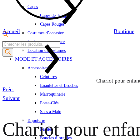
Capes
Capes de Torero
Capes Rouges
Accueil
Boutique
Costumes d’occasion
Costumes sur mesure
Recherche
Location de costumes
de
MODE ET ACCESSOIRES
produits
Accessoires
Ceintures
Chariot pour enfant
Épaulettes et Broches
Product
Préc.
Marroquinerie
navigation
Suivant
Porte-Clés
Sacs à Main
Bijouterie
Chariot pour enfan
Bagues
Boucles d’oreilles