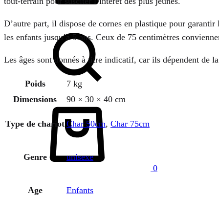
tout-terrain pour susciter l’intérêt des plus jeunes.
D’autre part, il dispose de cornes en plastique pour garantir
Chercher
les enfants jusqu’à 5 ans. Ceux de 75 centimètres conviennen
Les âges sont donnés à titre indicatif, car ils dépendent de la 
Poids
7 kg
Dimensions
90 × 30 × 40 cm
Panier
Type de chariot
Char 50cm
,
Char 75cm
Genre
unisexe
0
Age
Enfants