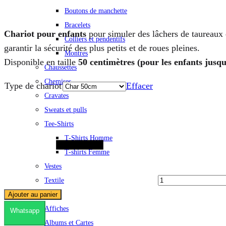
Boutons de manchette
Bracelets
Chariot pour enfants
pour simuler des lâchers de taureaux e
Colliers et pendentifs
garantir la sécurité des plus petits et de roues pleines.
Montres
Disponible en taille
50 centimètres (pour les enfants jusqu
Chaussettes
Chemises
Type de chariot
Effacer
Cravates
Sweats et pulls
Quantité
Tee-Shirts
T-Shirts Homme
T-shirts Femme
Vestes
Textile
DECO
Ajouter au panier
Affiches
Whatsapp
Albums et Cartes