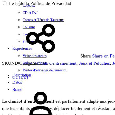
He leído la Política de Privacidad
Cadeaux
CD et Dvd
Cornes et Têtes de Taureaux
Coussins
Livres
Photographies
Expériences
Share
Share on F
Visite des arènes
SKU
ND
Catégorie
Chars d'entrainement
,
Jeux et Peluches
,
J
Billets de corrida
Visites d’élevages de taureaux
Description
OUTLET
Datos
Se
Brand
connecter
Le
chariot d’entraînement
est parfaitement adapté aux jeux 
que les enfants puissent les déplacer facilement et résistant 