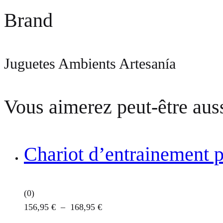
Brand
Juguetes Ambients Artesanía
Vous aimerez peut-être au
Chariot d’entrainement p
(0)
Plage
156,95
€
–
168,95
€
Ce
de