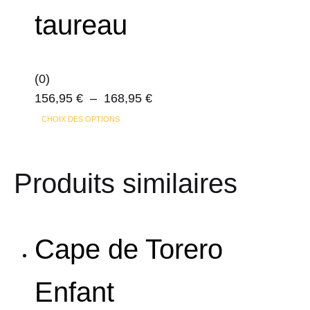
choisies
taureau
sur
la
page
(0)
du
Plage
156,95
€
–
168,95
€
produit
Ce
de
CHOIX DES OPTIONS
produit
prix :
a
156,95 €
Produits similaires
plusieurs
à
variations.
168,95 €
Les
options
Cape de Torero
peuvent
être
Enfant
choisies