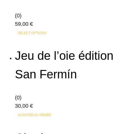
sur
la
(0)
page
59,00
€
du
produit
SELECT OPTIONS
Jeu de l’oie édition
San Fermín
(0)
30,00
€
AJOUTER AU PANIER