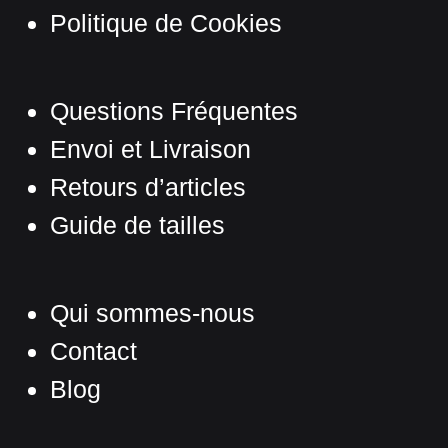
être
Politique de Cookies
choisies
sur
la
Questions Fréquentes
page
Envoi et Livraison
du
produit
Retours d’articles
Guide de tailles
Qui sommes-nous
Contact
Blog