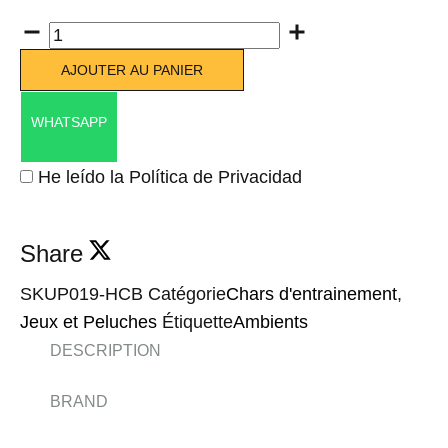
Quantité
AJOUTER AU PANIER
WHATSAPP
He leído la Política de Privacidad
Share
SKU
P019-HCB
Catégorie
Chars d'entrainement
,
Jeux et Peluches
Étiquette
Ambients
DESCRIPTION
BRAND