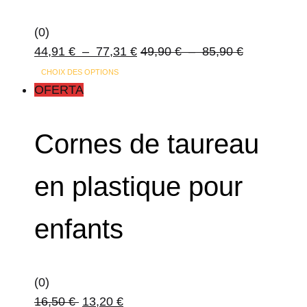
(0)
Plage
Plage
44,91
€
–
77,31
€
49,90
€
–
85,90
€
de
de
CHOIX DES OPTIONS
prix :
prix :
OFERTA
44,91 €
49,90 €
à
à
Cornes de taureau
77,31 €
85,90 €
en plastique pour
enfants
(0)
16,50
€
13,20
€