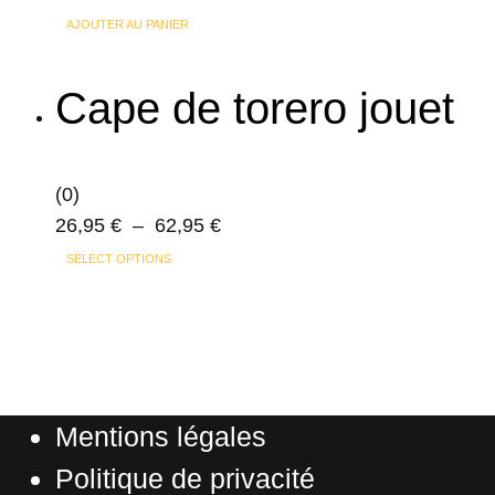
AJOUTER AU PANIER
Cape de torero jouet
(0)
Plage
26,95
€
–
62,95
€
Ce
de
SELECT OPTIONS
produit
prix :
a
26,95 €
plusieurs
à
variations.
62,95 €
Les
Mentions légales
options
peuvent
Politique de privacité