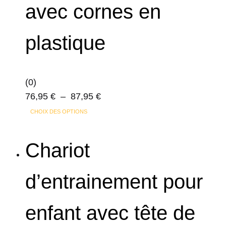
avec cornes en
plastique
(0)
Plage
76,95
€
–
87,95
€
Ce
de
CHOIX DES OPTIONS
produit
prix :
a
76,95 €
Chariot
plusieurs
à
variations.
87,95 €
d’entrainement pour
Les
options
enfant avec tête de
peuvent
être