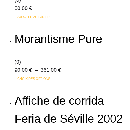
(0)
30,00
€
AJOUTER AU PANIER
Morantisme Pure
(0)
Plage
90,00
€
–
361,00
€
Ce
de
CHOIX DES OPTIONS
produit
prix :
a
90,00 €
Affiche de corrida
plusieurs
à
variations.
361,00 €
Feria de Séville 2002
Les
options