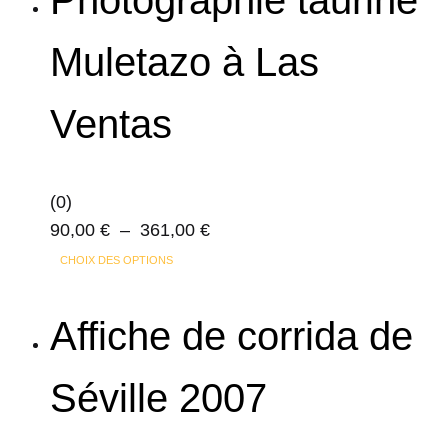
Muletazo à Las
Ventas
(0)
Plage
90,00
€
–
361,00
€
Ce
de
CHOIX DES OPTIONS
produit
prix :
a
90,00 €
Affiche de corrida de
plusieurs
à
variations.
361,00 €
Séville 2007
Les
options