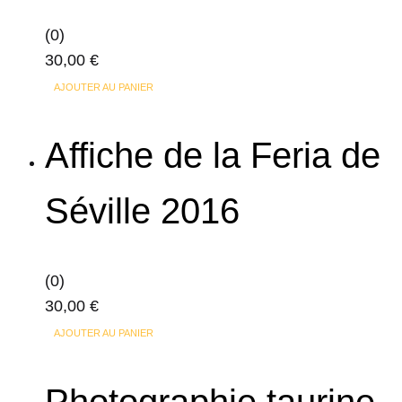
peuvent
(0)
être
30,00
€
choisies
sur
AJOUTER AU PANIER
la
page
Affiche de la Feria de
du
produit
Séville 2016
(0)
30,00
€
AJOUTER AU PANIER
Photographie taurine