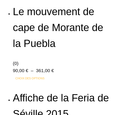
Le mouvement de
cape de Morante de
la Puebla
(0)
Plage
90,00
€
–
361,00
€
Ce
de
CHOIX DES OPTIONS
produit
prix :
a
90,00 €
Affiche de la Feria de
plusieurs
à
variations.
361,00 €
Séville 2015
Les