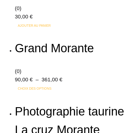
peuvent
(0)
être
30,00
€
choisies
sur
AJOUTER AU PANIER
la
page
Grand Morante
du
produit
(0)
Plage
90,00
€
–
361,00
€
Ce
de
CHOIX DES OPTIONS
produit
prix :
a
90,00 €
Photographie taurine
plusieurs
à
variations.
361,00 €
La cruz Morante
Les