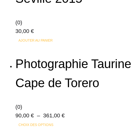
options
peuvent
(0)
être
30,00
€
choisies
sur
AJOUTER AU PANIER
la
page
Photographie Taurine
du
produit
Cape de Torero
(0)
Plage
90,00
€
–
361,00
€
Ce
de
CHOIX DES OPTIONS
produit
prix :