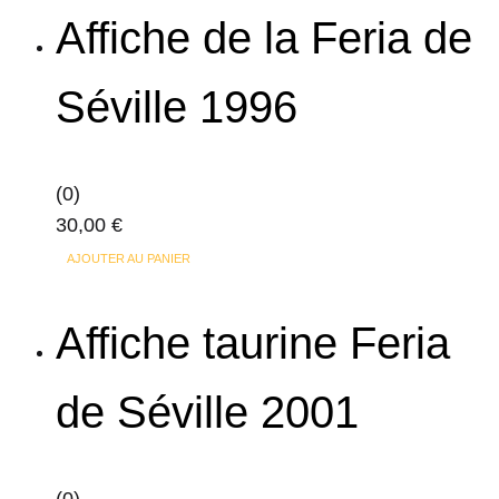
a
90,00 €
Affiche de la Feria de
plusieurs
à
variations.
361,00 €
Séville 1996
Les
options
peuvent
(0)
être
30,00
€
choisies
sur
AJOUTER AU PANIER
la
page
Affiche taurine Feria
du
produit
de Séville 2001