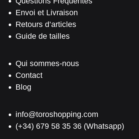
Questions Fréquentes
page
Envoi et Livraison
du
produit
Retours d’articles
Guide de tailles
Qui sommes-nous
Contact
Blog
info@toroshopping.com
(+34) 679 58 35 36
(Whatsapp)
Français