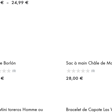
Plage
d
9
€
–
24,99
€
de
p
prix :
9
15,99 €
à
à
3
24,99 €
te Borlón
Sac à main Châle de Ma
(0)
(0)
0
€
28,00
€
t Mini toreros Homme ou
Bracelet de Capote Las 