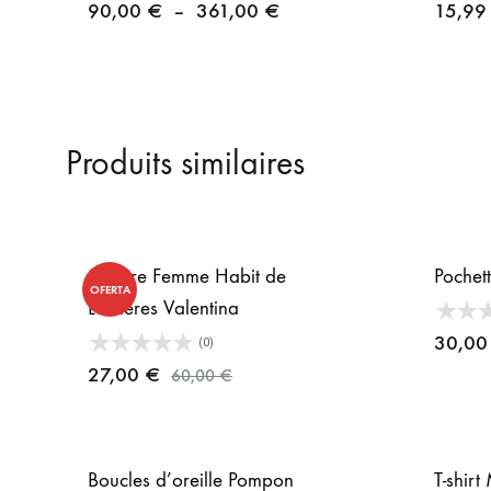
Plage
90,00
€
–
361,00
€
15,9
de
prix :
90,00 €
à
Produits similaires
361,00 €
Montre Femme Habit de
Pochet
OFERTA
Lumières Valentina
30,0
(0)
27,00
€
60,00
€
Boucles d’oreille Pompon
T-shir