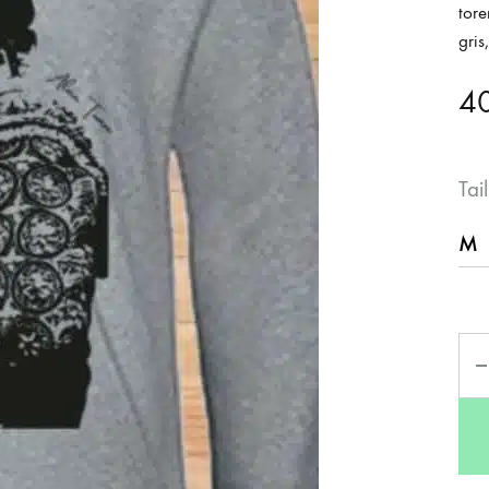
tore
gris
4
Tail
Qua