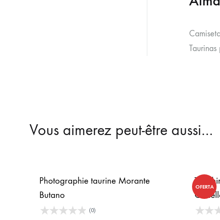
Alma
Camiseta
Taurinas
Vous aimerez peut-être aussi…
Photographie taurine Morante
Tee-shi
OFERTA
Butano
Castel
(0)