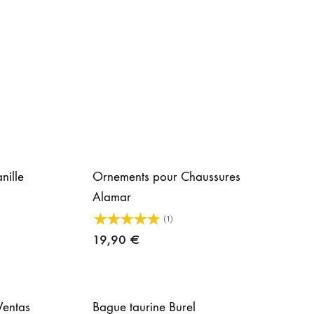
e
rix :
0,00 €
61,00 €
nille
Ornements pour Chaussures
Alamar
(1)
19,90
€
Ventas
Bague taurine Burel