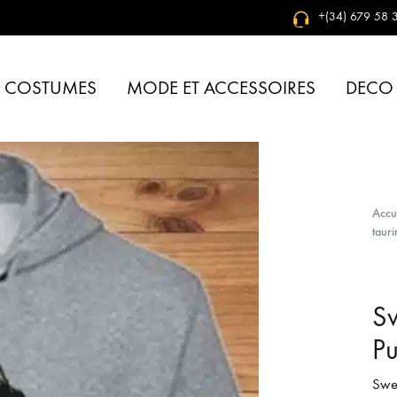
+(34) 679 58 3
& COSTUMES
MODE ET ACCESSOIRES
DECO
Accu
taur
Sw
P
Swea