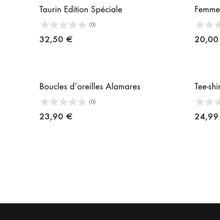
Taurin Edition Spéciale
Femme
(0)
32,50
€
20,0
Boucles d’oreilles Alamares
Tee-shi
(0)
23,90
€
24,9