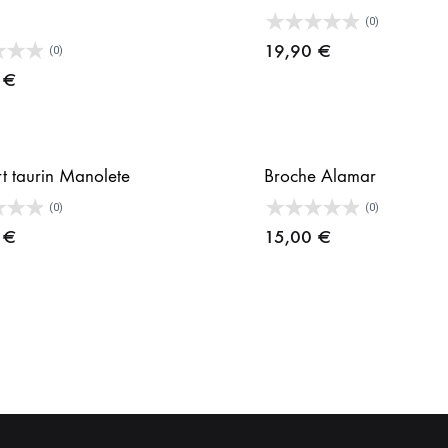
(0)
19,90
€
(0)
0
€
rt taurin Manolete
Broche Alamar
(0)
(0)
9
€
15,00
€