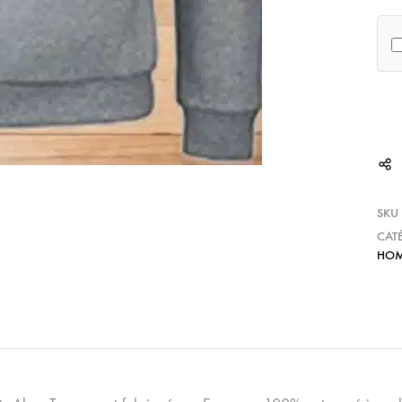
SKU
CAT
HO