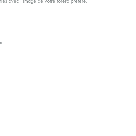
iés avec l’image de votre torero préféré.
cm