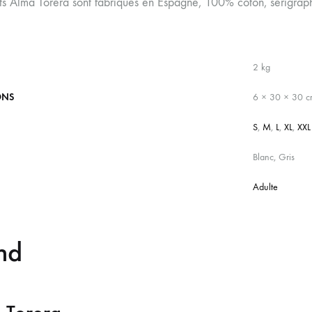
ts Alma Torera sont fabriqués en Espagne, 100% coton, sérigraph
2 kg
ONS
6 × 30 × 30 
S
,
M
,
L
,
XL
,
XXL
Blanc, Gris
Adulte
nd