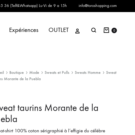
5 36 (Telf&Whatsapp)
Lu-Vi de 9 a 15h
info@toroshopping.com
Panier
Se connecter
Expériences
OUTLET
Chercher
0
eil
Boutique
Mode
Sweats et Pulls
Sweats Homme
Sweat
ins Morante de la Puebla
eat taurins Morante de la
uebla
t-shirt 100% coton sérigraphié à l’effigie du célèbre