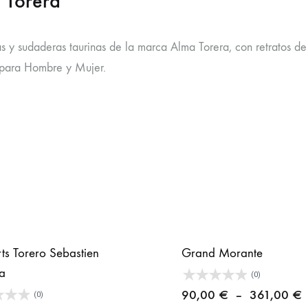
 Torera
s y sudaderas taurinas de la marca Alma Torera, con retratos de 
 para Hombre y Mujer.
rts Torero Sebastien
Grand Morante
la
(0)
P
90,00
€
–
361,00
€
(0)