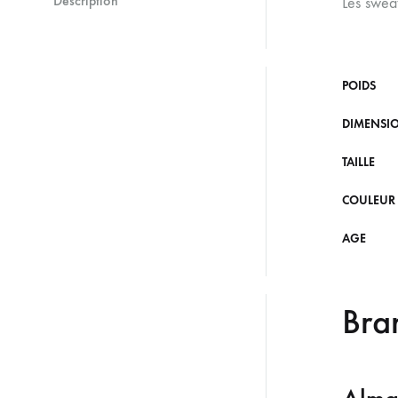
Description
Les swea
POIDS
DIMENSI
TAILLE
COULEUR
AGE
Bra