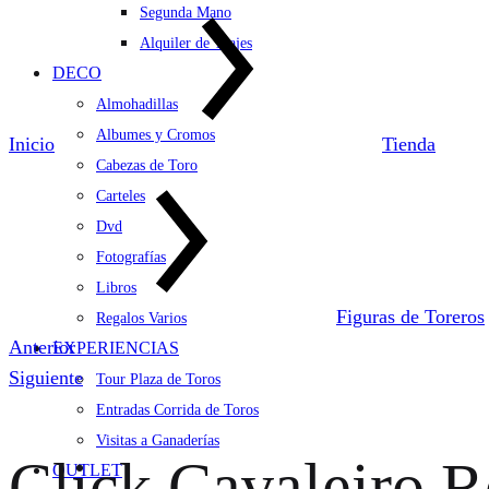
Segunda Mano
Alquiler de Trajes
DECO
Almohadillas
Albumes y Cromos
Inicio
Tienda
Cabezas de Toro
Carteles
Dvd
Fotografías
Libros
Figuras de Toreros
Regalos Varios
Product
Anterior
EXPERIENCIAS
navigation
Siguiente
Tour Plaza de Toros
Entradas Corrida de Toros
Visitas a Ganaderías
Click Cavaleiro R
OUTLET