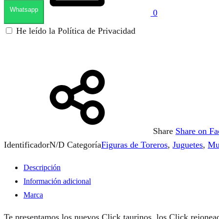
Whatsapp
0
He leído la Política de Privacidad
Share
Share on F
Identificador
N/D
Categoría
Figuras de Toreros
,
Juguetes
,
Mu
Descripción
Información adicional
Marca
Te presentamos los nuevos Click taurinos, los Click rejoneado