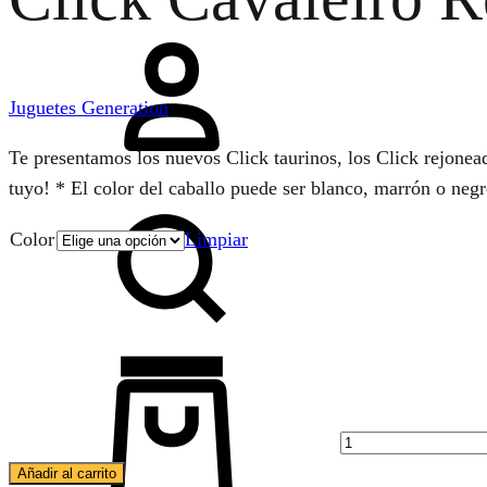
Iniciar
sesión
Juguetes Generation
Te presentamos los nuevos Click taurinos, los Click rejoneado
tuyo! * El color del caballo puede ser blanco, marrón o neg
Buscar
Color
Limpiar
Cantidad
Carrito
Añadir al carrito