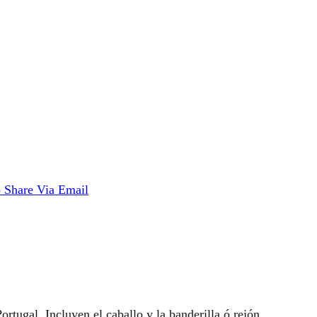
p
Share Via Email
ortugal. Incluyen el caballo y la banderilla ó rejón.