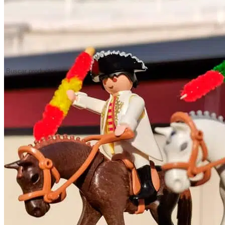
Pulseras
Relojes
Calcetines
Camisas
Camisetas
Búsqueda
Camisetas Hombre
de
Camisetas Mujer
productos
Chaquetas
Corbatas
Jerseys
Polos
Sudaderas
JUGUETES
Carretones y Capotes
Capotes y Muletas
Carretones