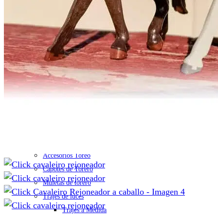
Figuras Toros y Toreros
Figuras de Toreros
Figuras de Toros
Juguetes Encierros
Plazas de Toros y Camiones
Camiones
Plazas de toros
Toriles y Corrales
Pack de Juguetes
Otros Juegos
TRAJES Y CAPOTES
Accesorios Toreo
Capotes de Torero
Muletas de torero
Trajes de luces
Trajes a Medida