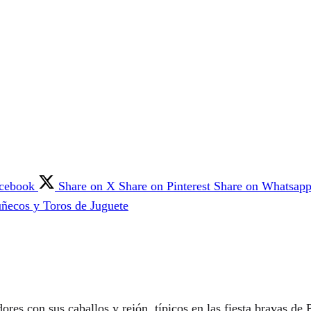
acebook
Share on X
Share on Pinterest
Share on Whatsap
ñecos y Toros de Juguete
res con sus caballos y rejón, típicos en las fiesta bravas de P