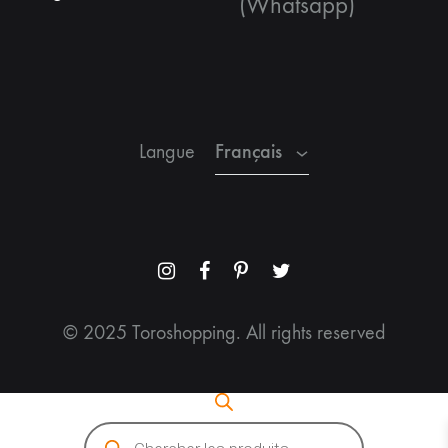
(Whatsapp)
Français
Espagnol
Anglais
Français
Langue
Menu
Menu
Menu
Menu
Item
Item
Item
Item
© 2025 Toroshopping. All rights reserved
Recherche
de