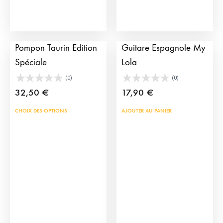
la
la
page
pag
du
du
Boucles d’oreille
Boucles d’oreilles
produit
prod
Pompon Taurin Edition
Guitare Espagnole My
Spéciale
Lola
(0)
(0)
32,50
€
17,90
€
Ce
CHOIX DES OPTIONS
AJOUTER AU PANIER
produit
a
plusieurs
variations.
Les
options
peuvent
être