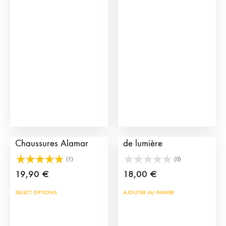
Les
options
peuvent
être
choisies
sur
la
page
du
Ornements pour
Boucles d’oreille Habit
produit
Chaussures Alamar
de lumière
(1)
(0)
19,90
€
18,00
€
SELECT OPTIONS
AJOUTER AU PANIER