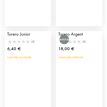
choisies
sur
la
page
Bracelet en Cape de
Bracelet Veste de
du
Torero Junior
Torero Argent
produit
AGOTADO
(0)
(0)
6,40
€
18,00
€
Ce
AJOUTER AU PANIER
CHOIX DES OPTIONS
prod
a
plus
vari
Les
opti
peu