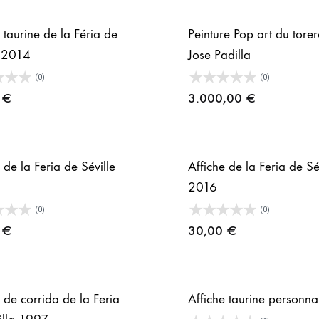
 taurine de la Féria de
Peinture Pop art du tore
e 2014
Jose Padilla
(0)
(0)
0
€
3.000,00
€
 de la Feria de Séville
Affiche de la Feria de Sé
2016
(0)
(0)
0
€
30,00
€
 de corrida de la Feria
Affiche taurine personna