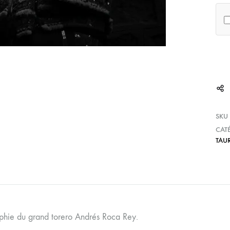
SKU
CAT
TAUR
phie du grand torero Andrés Roca Rey.