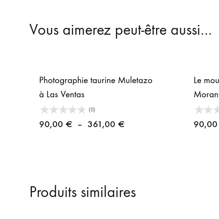
Vous aimerez peut-être aussi…
Photographie taurine Muletazo
Le mou
à Las Ventas
Morant
(0)
Plage
90,00
€
–
361,00
€
90,0
de
prix :
90,00 €
à
Produits similaires
361,00 €