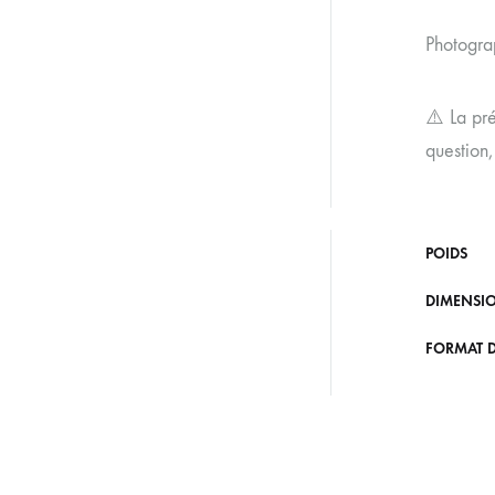
Photograp
⚠️ La pré
question,
POIDS
DIMENSI
FORMAT 