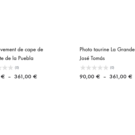
vement de cape de
Photo taurine La Grande
e de la Puebla
José Tomás
(0)
(0)
Plage
P
0
€
–
361,00
€
90,00
€
–
361,00
€
de
d
prix :
p
90,00 €
9
à
à
361,00 €
3