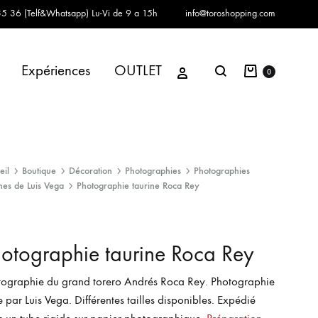
5 36 (Telf&Whatsapp)
Lu-Vi de 9 a 15h
info@toroshopping.com
Panier
Se connecter
Expériences
OUTLET
Chercher
0
eil
Boutique
Décoration
Photographies
Photographies
nes de Luis Vega
Photographie taurine Roca Rey
otographie taurine Roca Rey
tographie du grand torero Andrés Roca Rey. Photographie
e par Luis Vega. Différentes tailles disponibles. Expédié