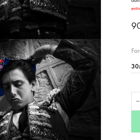
dans
entr
9
For
Qua