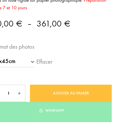
 un tube rigide sur papier photographique.
Préparation
e 7 et 10 jours.
Plage
0,00
€
–
361,00
€
de
mat des photos
prix :
Effacer
90,00 €
à
361,00 €
ntité
AJOUTER AU PANIER
WHATSAPP