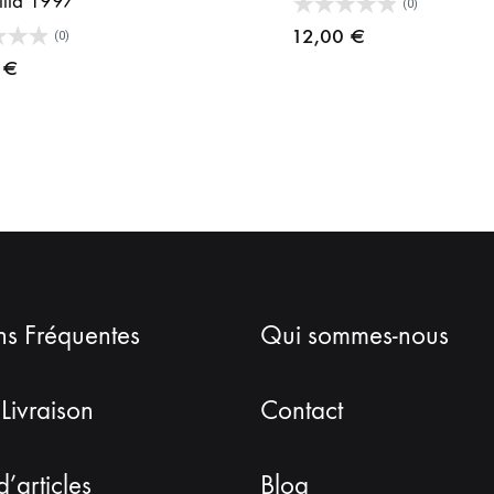
illa 1997
(0)
12,00
€
(0)
0
€
ns Fréquentes
Qui sommes-nous
 Livraison
Contact
d’articles
Blog