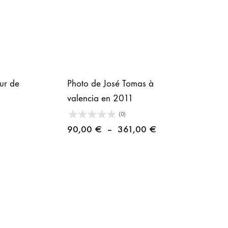
ur de
Photo de José Tomas à
valencia en 2011
(0)
lage
Plage
90,00
€
–
361,00
€
e
de
rix :
prix :
0,00 €
90,00 €
à
61,00 €
361,00 €