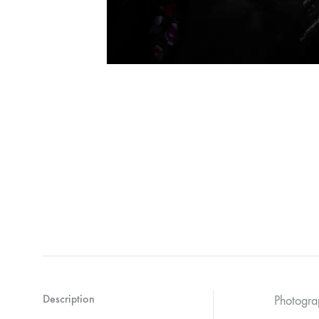
Description
Photogra