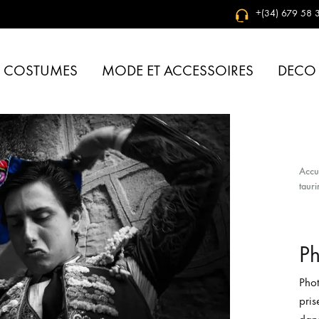
+(34) 679 58 3
& COSTUMES
MODE ET ACCESSOIRES
DECO
Accu
tauri
Ph
Pho
pris