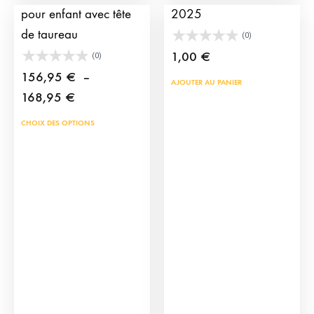
du
pour enfant avec tête
2025
prod
de taureau
(0)
1,00
€
(0)
156,95
€
–
AJOUTER AU PANIER
Plage
168,95
€
de
Ce
CHOIX DES OPTIONS
prix :
produit
156,95 €
a
à
plusieurs
168,95 €
variations.
Les
options
peuvent
être
choisies