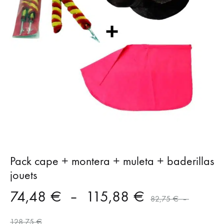
Pack cape + montera + muleta + baderillas
jouets
Plage
74,48
€
–
115,88
€
82,75
€
–
Plage
de
128,75
€