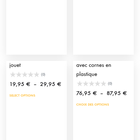
Muleta de torero en
Chariot pour enfants
jouet
avec cornes en
plastique
(0)
Plage
19,95
€
–
29,95
€
(0)
de
Plage
76,95
€
–
87,95
€
Ce
SELECT OPTIONS
prix :
de
produit
Ce
CHOIX DES OPTIONS
19,95 €
prix :
a
prod
à
76,9
plusieurs
a
29,95 €
à
variations.
plus
87,9
Les
vari