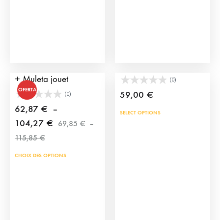
Pack cape + montera
Cape de Torero Enfant
+ Muleta jouet
(0)
OFERTA
59,00
€
(0)
62,87
€
–
SELECT OPTIONS
Plage
104,27
€
69,85
€
–
Plage
de
115,85
€
de
prix :
CHOIX DES OPTIONS
prix :
62,87 €
69,85 €
à
à
104,27 €
115,85 €