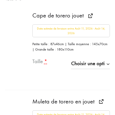
de
prix :
prix :
82,75 €
Cape de torero jouet
74,48 €
à
128,75 €
Date estimée de livraison entre Août 11, 2026 - Août 14,
à
2026
115,88 €
Petite taille : 87x46cm | Taille moyenne : 145x70cm
| Grande taille : 180x110cm
Taille
*
Muleta de torero en jouet
Date estimée de livraison entre Août 11, 2026 - Août 14,