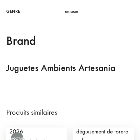
GENRE
unisexe
Brand
Juguetes Ambients Artesanía
Produits similaires
Pochette TauroCromos
Chapeau de
2026
déguisement de torero
AGOTADO