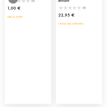
enfant
(0)
1,00
€
(0)
22,95
€
LIRE LA SUITE
Ce
CHOIX DES OPTIONS
prod
a
plus
vari
Les
opti
peu
être
choi
sur
la
pag
Chariot d’entrainement
Pochette TauroCromos