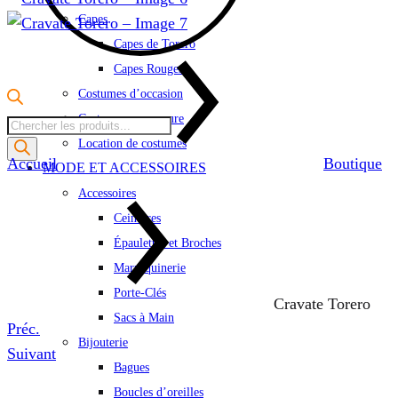
Capes
Capes de Torero
Capes Rouges
Costumes d’occasion
Costumes sur mesure
Recherche
Location de costumes
de
Accueil
Boutique
MODE ET ACCESSOIRES
produits
Accessoires
Ceintures
Épaulettes et Broches
Marroquinerie
Porte-Clés
Cravate Torero
Sacs à Main
Product
Préc.
Bijouterie
navigation
Suivant
Bagues
Boucles d’oreilles