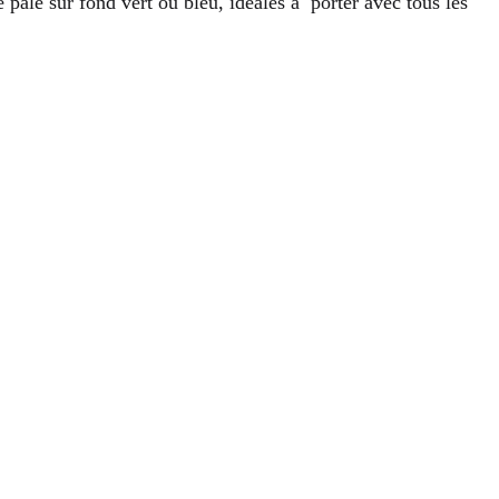
 pâle sur fond vert ou bleu, idéales à porter avec tous les