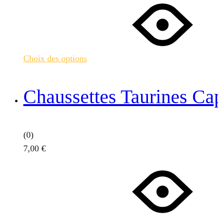
produit
a
plusieurs
variations.
Choix des options
Les
options
peuvent
Chaussettes Taurines Ca
être
choisies
sur
(0)
la
7,00
€
page
Ce
du
produit
produit
a
plusieurs
variations.