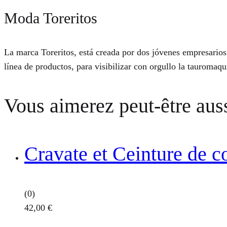
Moda Toreritos
La marca Toreritos, está creada por dos jóvenes empresarios
línea de productos, para visibilizar con orgullo la tauromaq
Vous aimerez peut-être au
Cravate et Ceinture de c
(0)
42,00
€
Ce