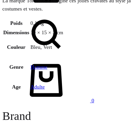
La marque Toreritos a imaginé ces jolies cravates au style ja
costumes et vestes.
Chercher
Poids
0,1 kg
Dimensions
10 × 15 × 3 cm
Couleur
Bleu, Vert
Panier
Genre
Homme
Age
Adulte
0
Brand