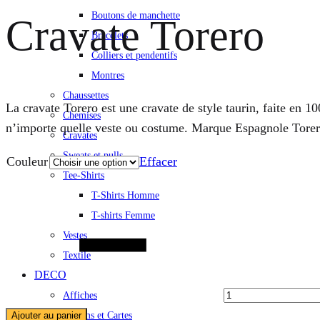
Boutons de manchette
Cravate Torero
Bracelets
Colliers et pendentifs
Montres
Chaussettes
La cravate Torero est une cravate de style taurin, faite en 1
Chemises
n’importe quelle veste ou costume. Marque Espagnole Torer
Cravates
Sweats et pulls
Couleur
Effacer
Tee-Shirts
T-Shirts Homme
Quantité
T-shirts Femme
Vestes
Textile
DECO
Affiches
Albums et Cartes
Ajouter au panier