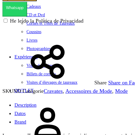
Cadeaux
Whatsapp
CD et Dvd
He leído la Política de Privacidad
Cornes et Têtes de Taureaux
Coussins
Livres
Photographies
Expériences
Visite des arènes
Billets de corrida
Share
Share on F
Visites d’élevages de taureaux
OUTLET
SKU
ND
Catégorie
Cravates
,
Accessoires de Mode
,
Mode
Se
Description
connecter
Datos
Brand