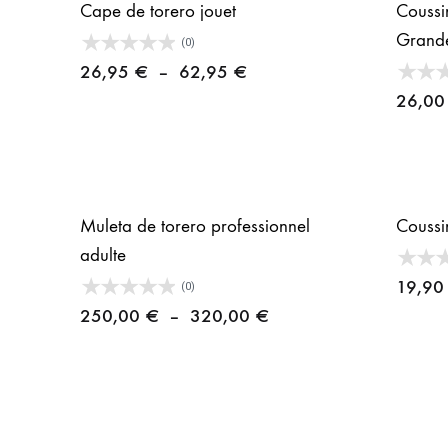
Cape de torero jouet
Coussi
Grand
(0)
Plage
26,95
€
–
62,95
€
de
26,0
prix :
26,95 €
à
62,95 €
Muleta de torero professionnel
Coussi
adulte
19,9
(0)
Plage
250,00
€
–
320,00
€
de
prix :
250,00 €
à