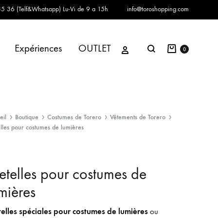
5 36 (Telf&Whatsapp)
Lu-Vi de 9 a 15h
info@toroshopping.com
Panier
Se connecter
Expériences
OUTLET
Chercher
0
eil
Boutique
Costumes de Torero
Vêtements de Torero
elles pour costumes de lumières
etelles pour costumes de
mières
telles spéciales pour costumes de lumières
ou