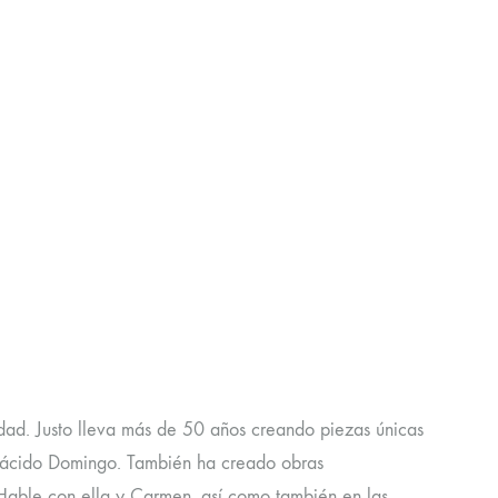
idad. Justo lleva más de 50 años creando piezas únicas
 Plácido Domingo. También ha creado obras
Hable con ella y Carmen, así como también en las