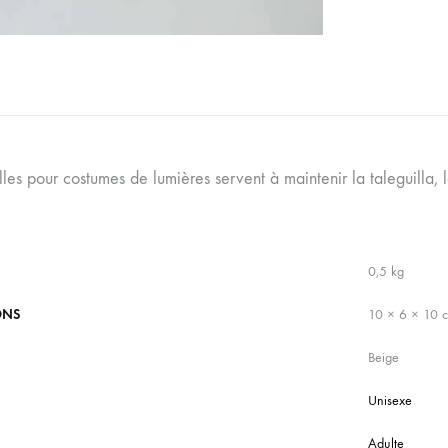
lles pour costumes de lumières servent à maintenir la taleguilla, l
0,5 kg
ONS
10 × 6 × 10 
Beige
Unisexe
Adulte