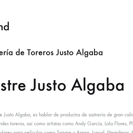
nd
ería de Toreros Justo Algaba
stre Justo Algaba
e Justo Algaba, es hablar de productos de sastrería de gran cal
ndes toreros, así como artistas como Andy García, Lola Flores,
ulares para películas como Sangre y Arena, Juncal, Herederos, 