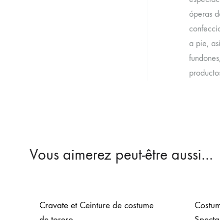
óperas d
confecci
a pie, as
fundones,
producto
Vous aimerez peut-être aussi…
Cravate et Ceinture de costume
Costum
de torero
Specta