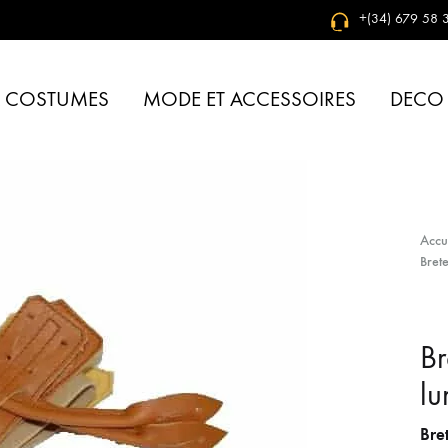
+(34) 679 58 3
& COSTUMES
MODE ET ACCESSOIRES
DECO
Accu
Bret
Br
lu
Bre