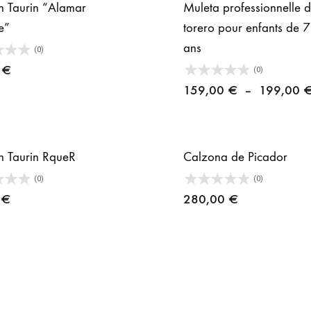
n Taurin “Alamar
Muleta professionnelle 
e”
torero pour enfants de 
ans
(0)
0
€
(0)
159,00
€
–
199,00
n Taurin RqueR
Calzona de Picador
(0)
(0)
0
€
280,00
€