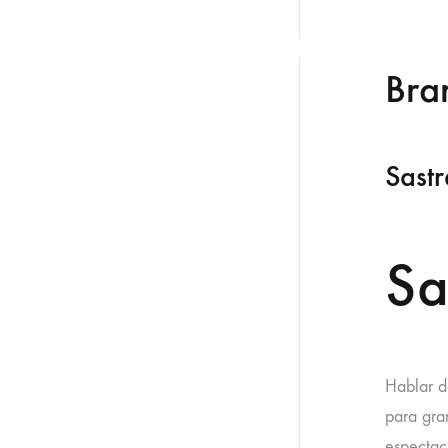
Bra
Sastr
Sa
Hablar d
para gra
espectac