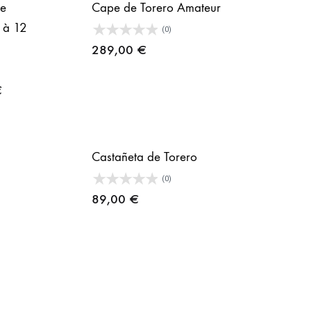
de
Cape de Torero Amateur
7 à 12
(0)
289,00
€
Plage
€
de
prix :
159,00 €
Castañeta de Torero
à
(0)
199,00 €
89,00
€