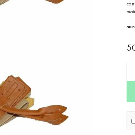
cost
main
GUIDE
5
Qua