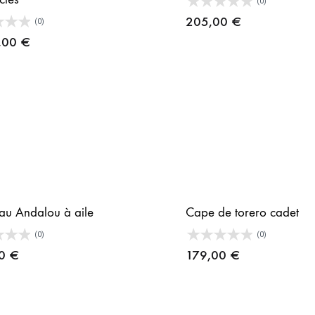
(0)
205,00
€
(0)
,00
€
u Andalou à aile
Cape de torero cadet
(0)
(0)
00
€
179,00
€